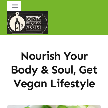
Salta
Toggle
al
Navigation
contenuto
Bontà del Corso
Oli E.V.O.
Nourish Your
Body & Soul, Get
Vegan Lifestyle