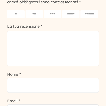
campi obbligatori sono contrassegnati
*
1
2
3
4
5
La tua recensione
*
Nome
*
Email
*