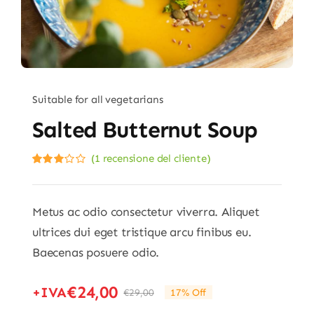
Suitable for all vegetarians
Salted Butternut Soup
(
1
recensione del cliente)
Valutato
1
3.00
su
5 su
base di
Metus ac odio consectetur viverra. Aliquet
recensioni
ultrices dui eget tristique arcu finibus eu.
Baecenas posuere odio.
€
24,00
+IVA
€
29,00
17% Off
Il
Il