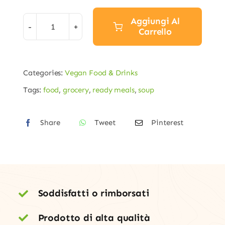
prezzo
prezzo
originale
attuale
Aggiungi Al
era:
è:
Carrello
Salted
€29,00.
€24,00.
Butternut
Soup
Categories:
Vegan Food & Drinks
quantità
Tags:
food
,
grocery
,
ready meals
,
soup
Share
Tweet
Pinterest
Soddisfatti o rimborsati
Prodotto di alta qualità