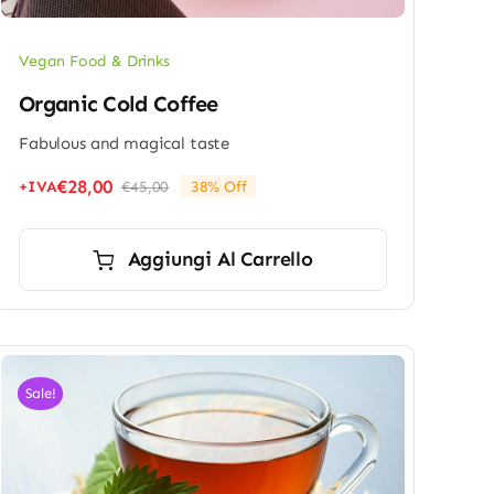
Vegan Food & Drinks
Organic Cold Coffee
Fabulous and magical taste
€
28,00
+IVA
€
45,00
38% Off
Il
Il
prezzo
prezzo
originale
attuale
Aggiungi Al Carrello
era:
è:
€45,00.
€28,00.
Sale!