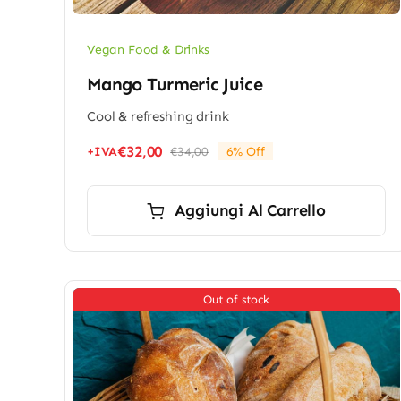
Vegan Food & Drinks
Mango Turmeric Juice
Cool & refreshing drink
€
32,00
+IVA
€
34,00
6% Off
Il
Il
prezzo
prezzo
originale
attuale
Aggiungi Al Carrello
era:
è:
€34,00.
€32,00.
Out of stock