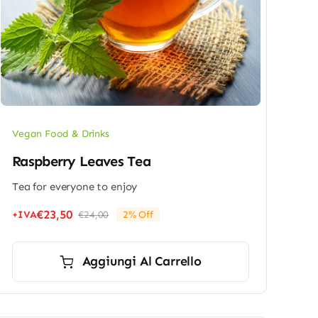
Vegan Food & Drinks
Raspberry Leaves Tea
Tea for everyone to enjoy
€
23,50
+IVA
€
24,00
2% Off
Il
Il
prezzo
prezzo
originale
attuale
Aggiungi Al Carrello
era:
è:
€24,00.
€23,50.