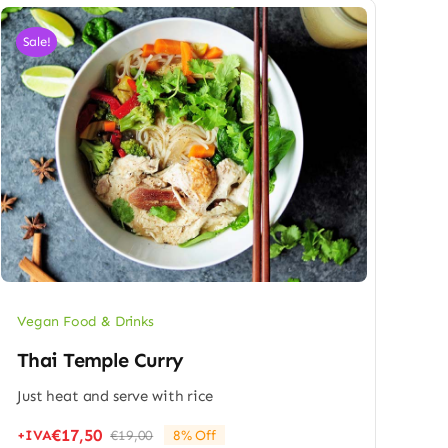
Sale!
Vegan Food & Drinks
Thai Temple Curry
Just heat and serve with rice
€
17,50
+IVA
€
19,00
8% Off
Il
Il