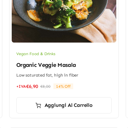
Vegan Food & Drinks
Organic Veggie Masala
Low saturated fat, high in fiber
€
6,90
+IVA
€
8,00
14% Off
Il
Il
prezzo
prezzo
originale
attuale
Aggiungi Al Carrello
era:
è:
€8,00.
€6,90.