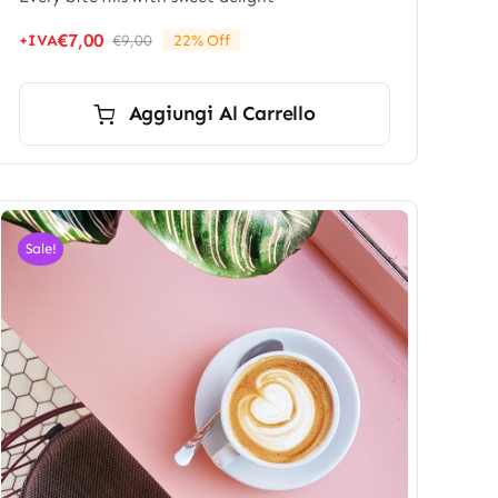
€
7,00
+IVA
€
9,00
22% Off
Il
Il
prezzo
prezzo
originale
attuale
Aggiungi Al Carrello
era:
è:
€9,00.
€7,00.
Sale!