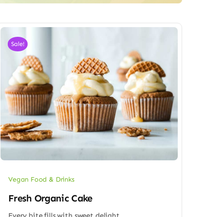
Sale!
Vegan Food & Drinks
Fresh Organic Cake
Every bite fills with sweet delight