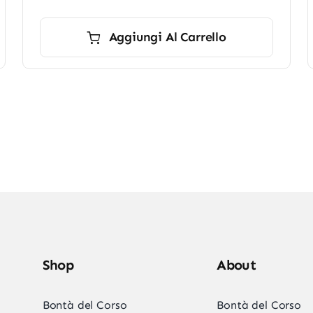
prezzo
prezzo
originale
attuale
Aggiungi Al Carrello
era:
è:
€6,70.
€5,90.
Shop
About
Bontà del Corso
Bontà del Corso