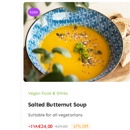
Sale!
Vegan Food & Drinks
Salted Butternut Soup
Suitable for all vegetarians
€
24,00
+IVA
€
29,00
17% Off
Il
Il