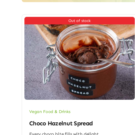
Out of stock
Vegan Food & Drinks
Choco Hazelnut Spread
Every choco bite fills with delight