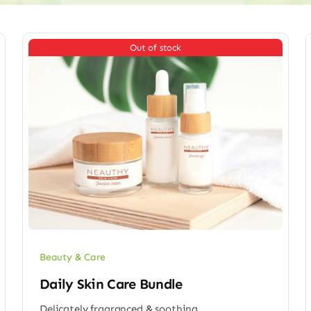
Out of stock
Beauty & Care
Daily Skin Care Bundle
Delicately fragranced & soothing