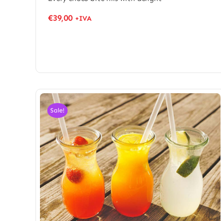
€
39,00
+IVA
Sale!