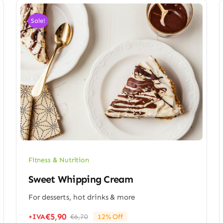
Sale!
Fitness & Nutrition
Sweet Whipping Cream
For desserts, hot drinks & more
€
5,90
+IVA
€
6,70
12% Off
Il
Il