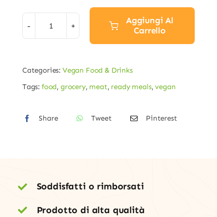
Aggiungi Al
Carrello
Vegan
Pulled
Beef
Categories:
Vegan Food & Drinks
quantità
Tags:
food
,
grocery
,
meat
,
ready meals
,
vegan
Share
Tweet
Pinterest
Soddisfatti o rimborsati
Prodotto di alta qualità